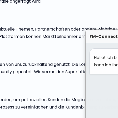
tise angefragt wird.
ktuelle Themen, Partnerschaften oder andere wichtige Er
FM-Connect
-Plattformen können Marktteilnehmer erreicht werden.
Hallo! Ich 
en von uns zurückhaltend genutzt. Die Lösungen und unse
kann ich Ih
nity gepostet. Wir vermeiden Superlative und polarisie
en, um potenziellen Kunden die Möglichkeit zu geben, 
prozess zu vereinfachen und die Kundenbindung zu verbes