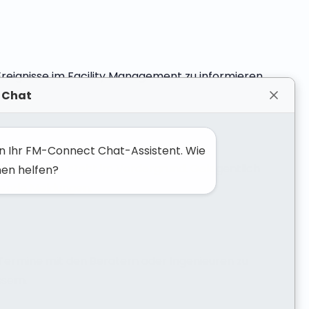
eignisse im Facility Management zu informieren.
 Chat
bin Ihr FM-Connect Chat-Assistent. Wie
re Expertise steht im Vordergrund. Gelegentlich
nen helfen?
rende Meldungen.
Termine mit den Beratern oder Ingenieuren zu
sern.